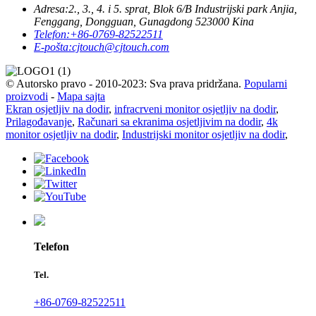
Adresa:
2., 3., 4. i 5. sprat, Blok 6/B Industrijski park Anjia,
Fenggang, Dongguan, Gunagdong 523000 Kina
Telefon:
+86-0769-82522511
E-pošta:
cjtouch@cjtouch.com
© Autorsko pravo - 2010-2023: Sva prava pridržana.
Popularni
proizvodi
-
Mapa sajta
Ekran osjetljiv na dodir
,
infracrveni monitor osjetljiv na dodir
,
Prilagođavanje
,
Računari sa ekranima osjetljivim na dodir
,
4k
monitor osjetljiv na dodir
,
Industrijski monitor osjetljiv na dodir
,
Telefon
Tel.
+86-0769-82522511