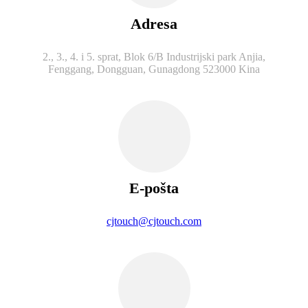
Adresa
2., 3., 4. i 5. sprat, Blok 6/B Industrijski park Anjia,
Fenggang, Dongguan, Gunagdong 523000 Kina
E-pošta
cjtouch@cjtouch.com