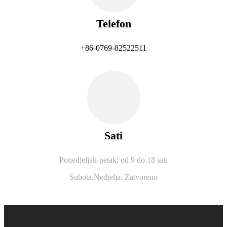
Telefon
+86-0769-82522511
Sati
Ponedjeljak-petak: od 9 do 18 sati
Subota,
Nedjelja: Zatvoreno