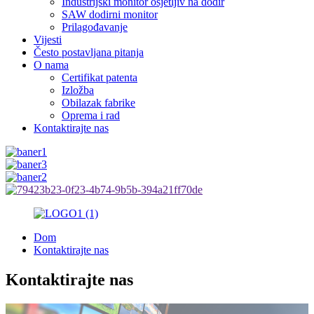
Industrijski monitor osjetljiv na dodir
SAW dodirni monitor
Prilagođavanje
Vijesti
Često postavljana pitanja
O nama
Certifikat patenta
Izložba
Obilazak fabrike
Oprema i rad
Kontaktirajte nas
Dom
Kontaktirajte nas
Kontaktirajte nas