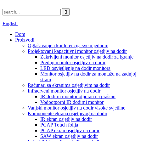
English
Dom
Proizvodi
Oglašavanje i konferencija sve u jednom
Projektovani kapacitivni monitor osjetljiv na dodir
Zakrivljeni monitor osjetljiv na dodir za igranje
Prednji monitor osjetljiv na dodir
LED osvjetljenje na dodir monitora
Monitor osjetljiv na dodir za montažu na zadnjoj
strani
Računari sa ekranima osjetljivim na dodir
Infracrveni monitor osjetljiv na dodir
IR dodirni monitor otporan na prašinu
Vodootporni IR dodirni monitor
Vanjski monitor osjetljiv na dodir visoke svjetline
Komponente ekrana osjetljivog na dodir
IR ekran osjetljiv na dodir
PCAP Touch folija
PCAP ekran osjetljiv na dodir
SAW ekran osjetljiv na dodir