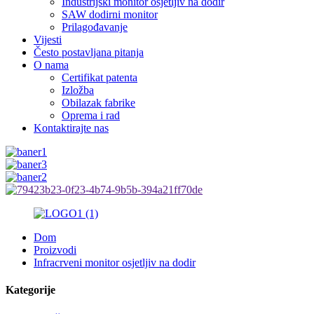
Industrijski monitor osjetljiv na dodir
SAW dodirni monitor
Prilagođavanje
Vijesti
Često postavljana pitanja
O nama
Certifikat patenta
Izložba
Obilazak fabrike
Oprema i rad
Kontaktirajte nas
Dom
Proizvodi
Infracrveni monitor osjetljiv na dodir
Kategorije