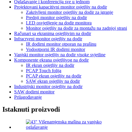
Oglašavanje i konferencija sve u jednom
Projektovani kapacitivni monitor osjetljiv na dodir
Zakrivljeni monitor osjetljiv na dodir za igranje
Prednji monitor osjetljiv na dodir
LED osvjetljenje na dodir monitora
Monitor osjetljiv na dodir za montažu na zadnjoj strani
Računari sa ekranima osjetljivim na dodir
Infracrveni monitor osjetljiv na dodir
IR dodirni monitor otporan na prašinu
Vodootporni IR dodirni monitor
Vanjski monitor osjetljiv na dodir visoke svjetline
Komponente ekrana osjetljivog na dodir
IR ekran osjetljiv na dodir
PCAP Touch folija
PCAP ekran osjetljiv na dodir
SAW ekran osjetljiv na dodir
Industrijski monitor osjetljiv na dodir
SAW dodirni monitor
Prilagođavanje
Istaknuti proizvodi