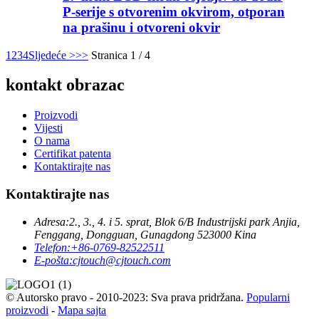
P-serije s otvorenim okvirom, otporan
na prašinu i otvoreni okvir
1
2
3
4
Sljedeće >
>>
Stranica 1 / 4
kontakt obrazac
Proizvodi
Vijesti
O nama
Certifikat patenta
Kontaktirajte nas
Kontaktirajte nas
Adresa:
2., 3., 4. i 5. sprat, Blok 6/B Industrijski park Anjia,
Fenggang, Dongguan, Gunagdong 523000 Kina
Telefon:
+86-0769-82522511
E-pošta:
cjtouch@cjtouch.com
© Autorsko pravo - 2010-2023: Sva prava pridržana.
Popularni
proizvodi
-
Mapa sajta