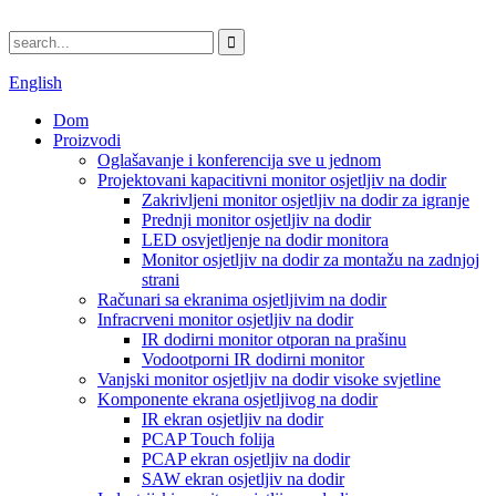
English
Dom
Proizvodi
Oglašavanje i konferencija sve u jednom
Projektovani kapacitivni monitor osjetljiv na dodir
Zakrivljeni monitor osjetljiv na dodir za igranje
Prednji monitor osjetljiv na dodir
LED osvjetljenje na dodir monitora
Monitor osjetljiv na dodir za montažu na zadnjoj
strani
Računari sa ekranima osjetljivim na dodir
Infracrveni monitor osjetljiv na dodir
IR dodirni monitor otporan na prašinu
Vodootporni IR dodirni monitor
Vanjski monitor osjetljiv na dodir visoke svjetline
Komponente ekrana osjetljivog na dodir
IR ekran osjetljiv na dodir
PCAP Touch folija
PCAP ekran osjetljiv na dodir
SAW ekran osjetljiv na dodir