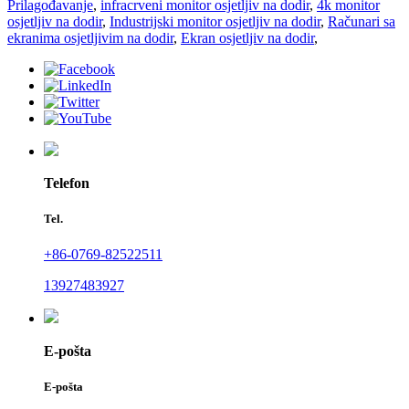
Prilagođavanje
,
infracrveni monitor osjetljiv na dodir
,
4k monitor
osjetljiv na dodir
,
Industrijski monitor osjetljiv na dodir
,
Računari sa
ekranima osjetljivim na dodir
,
Ekran osjetljiv na dodir
,
Telefon
Tel.
+86-0769-82522511
13927483927
E-pošta
E-pošta