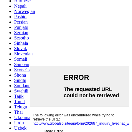
Burmese
Nepali
Norwegian
Pashto
Persian
Punjabi
Serbian
Sesotho
Sinhala
Slovak
Slovenian
Somali
Samoan
Scots Gaelic
Shona
Sindhi
Sundanese
Swahili
Tajik
Tamil
Telugu
Thai
Ukrainian
Urdu
Uzbek