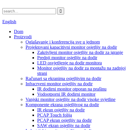
English
Dom
Proizvodi
Oglašavanje i konferencija sve u jednom
Projektovani kapacitivni monitor osjetljiv na dodir
Zakrivljeni monitor osjetljiv na dodir za igranje
Prednji monitor osjetljiv na dodir
LED osvjetljenje na dodir monitora
Monitor osjetljiv na dodir za montažu na zadnjoj
strani
Računari sa ekranima osjetljivim na dodir
Infracrveni monitor osjetljiv na dodir
IR dodirni monitor otporan na prašinu
Vodootporni IR dodirni monitor
Vanjski monitor osjetljiv na dodir visoke svjetline
Komponente ekrana osjetljivog na dodir
IR ekran osjetljiv na dodir
PCAP Touch folija
PCAP ekran osjetljiv na dodir
SAW ekran osjetljiv na dodir