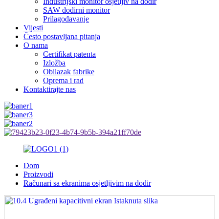
Industrijski monitor osjetljiv na dodir
SAW dodirni monitor
Prilagođavanje
Vijesti
Često postavljana pitanja
O nama
Certifikat patenta
Izložba
Obilazak fabrike
Oprema i rad
Kontaktirajte nas
Dom
Proizvodi
Računari sa ekranima osjetljivim na dodir