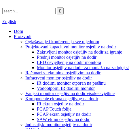
English
Dom
Proizvodi
Oglašavanje i konferencija sve u jednom
Projektovani kapacitivni monitor osjetljiv na dodir
Zakrivljeni monitor osjetljiv na dodir za igranje
Prednji monitor osjetljiv na dodir
LED osvjetljenje na dodir monitora
Monitor osjetljiv na dodir za montažu na zadnjoj st
Računari sa ekranima osjetljivim na dodir
Infracrveni monitor osjetljiv na dodir
IR dodirni monitor otporan na prašinu
Vodootporni IR dodirni monitor
Vanjski monitor osjetljiv na dodir visoke svjetline
Komponente ekrana osjetljivog na dodir
IR ekran osjetljiv na dodir
PCAP Touch folija
PCAP ekran osjetljiv na dodir
SAW ekran osjetljiv na dodir
Industrijski monitor osjetljiv na dodir