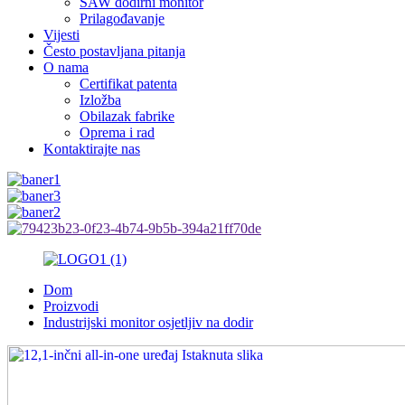
SAW dodirni monitor
Prilagođavanje
Vijesti
Često postavljana pitanja
O nama
Certifikat patenta
Izložba
Obilazak fabrike
Oprema i rad
Kontaktirajte nas
Dom
Proizvodi
Industrijski monitor osjetljiv na dodir