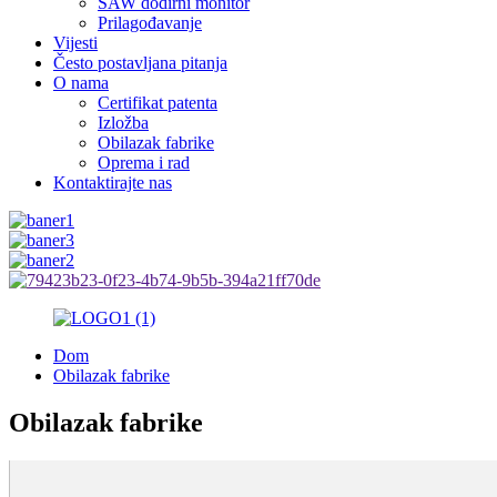
SAW dodirni monitor
Prilagođavanje
Vijesti
Često postavljana pitanja
O nama
Certifikat patenta
Izložba
Obilazak fabrike
Oprema i rad
Kontaktirajte nas
Dom
Obilazak fabrike
Obilazak fabrike