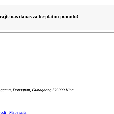
rajte nas danas za besplatnu ponudu!
ia, Fenggang, Dongguan, Gunagdong 523000 Kina
vodi
-
Mapa sajta