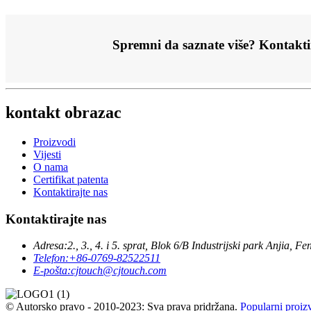
Spremni da saznate više? Kontakti
kontakt obrazac
Proizvodi
Vijesti
O nama
Certifikat patenta
Kontaktirajte nas
Kontaktirajte nas
Adresa:
2., 3., 4. i 5. sprat, Blok 6/B Industrijski park Anj
Telefon:
+86-0769-82522511
E-pošta:
cjtouch@cjtouch.com
© Autorsko pravo - 2010-2023: Sva prava pridržana.
Popularni proiz