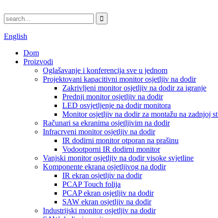
English
Dom
Proizvodi
Oglašavanje i konferencija sve u jednom
Projektovani kapacitivni monitor osjetljiv na dodir
Zakrivljeni monitor osjetljiv na dodir za igranje
Prednji monitor osjetljiv na dodir
LED osvjetljenje na dodir monitora
Monitor osjetljiv na dodir za montažu na zadnjoj st
Računari sa ekranima osjetljivim na dodir
Infracrveni monitor osjetljiv na dodir
IR dodirni monitor otporan na prašinu
Vodootporni IR dodirni monitor
Vanjski monitor osjetljiv na dodir visoke svjetline
Komponente ekrana osjetljivog na dodir
IR ekran osjetljiv na dodir
PCAP Touch folija
PCAP ekran osjetljiv na dodir
SAW ekran osjetljiv na dodir
Industrijski monitor osjetljiv na dodir