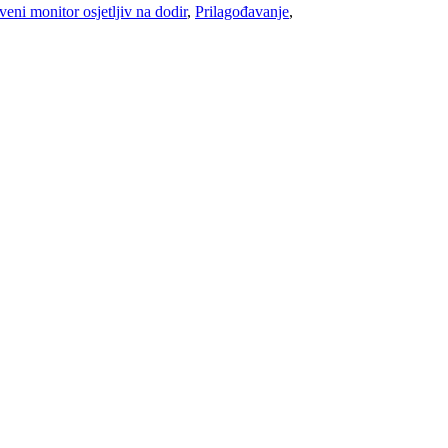
rveni monitor osjetljiv na dodir
,
Prilagođavanje
,