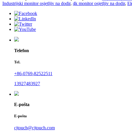
Industrijski monitor osjetljiv na dodir
,
4k monitor osjetljiv na dodir
,
Ek
Telefon
Tel.
+86-0769-82522511
13927483927
E-pošta
E-pošta
cjtouch@cjtouch.com