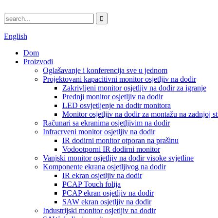
English
Dom
Proizvodi
Oglašavanje i konferencija sve u jednom
Projektovani kapacitivni monitor osjetljiv na dodir
Zakrivljeni monitor osjetljiv na dodir za igranje
Prednji monitor osjetljiv na dodir
LED osvjetljenje na dodir monitora
Monitor osjetljiv na dodir za montažu na zadnjoj st
Računari sa ekranima osjetljivim na dodir
Infracrveni monitor osjetljiv na dodir
IR dodirni monitor otporan na prašinu
Vodootporni IR dodirni monitor
Vanjski monitor osjetljiv na dodir visoke svjetline
Komponente ekrana osjetljivog na dodir
IR ekran osjetljiv na dodir
PCAP Touch folija
PCAP ekran osjetljiv na dodir
SAW ekran osjetljiv na dodir
Industrijski monitor osjetljiv na dodir