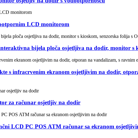
onitor osjetljiv na dodir s vodootpornošću
vodootpornim LCD monitorom
interaktivna bijela ploča osjetljiva na dodir, monitor 
jekte s infracrvenim ekranom osjetljivim na dodir, otp
or za računar osjetljiv na dodir
ni LCD PC POS ATM računar sa ekranom osjetljivi