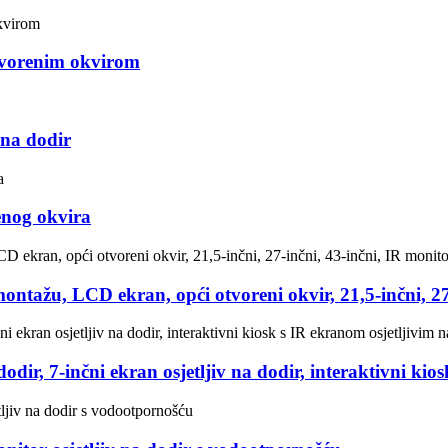
otvorenim okvirom
 na dodir
enog okvira
ontažu, LCD ekran, opći otvoreni okvir, 21,5-inčni, 27-
odir, 7-inčni ekran osjetljiv na dodir, interaktivni kio