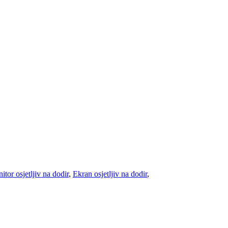
itor osjetljiv na dodir
,
Ekran osjetljiv na dodir
,