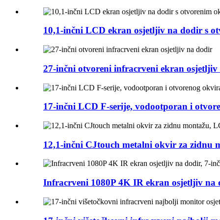
10,1-inčni LCD ekran osjetljiv na dodir s 
27-inčni otvoreni infracrveni ekran osjetljiv
17-inčni LCD F-serije, vodootporan i otvor
12,1-inčni CJtouch metalni okvir za zidnu m
Infracrveni 1080P 4K IR ekran osjetljiv na d