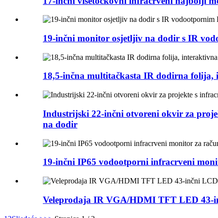
17-inčni višetočkovni infracrveni najbolji m
19-inčni monitor osjetljiv na dodir s IR 
18,5-inčna multitačkasta IR dodirna folija, 
Industrijski 22-inčni otvoreni okvir za pro
na dodir
19-inčni IP65 vodootporni infracrveni monit
Veleprodaja IR VGA/HDMI TFT LED 43-inč