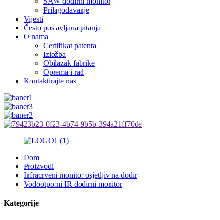
SAW dodirni monitor
Prilagođavanje
Vijesti
Često postavljana pitanja
O nama
Certifikat patenta
Izložba
Obilazak fabrike
Oprema i rad
Kontaktirajte nas
Dom
Proizvodi
Infracrveni monitor osjetljiv na dodir
Vodootporni IR dodirni monitor
Kategorije