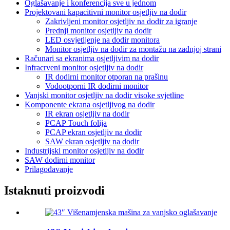
Oglašavanje i konferencija sve u jednom
Projektovani kapacitivni monitor osjetljiv na dodir
Zakrivljeni monitor osjetljiv na dodir za igranje
Prednji monitor osjetljiv na dodir
LED osvjetljenje na dodir monitora
Monitor osjetljiv na dodir za montažu na zadnjoj strani
Računari sa ekranima osjetljivim na dodir
Infracrveni monitor osjetljiv na dodir
IR dodirni monitor otporan na prašinu
Vodootporni IR dodirni monitor
Vanjski monitor osjetljiv na dodir visoke svjetline
Komponente ekrana osjetljivog na dodir
IR ekran osjetljiv na dodir
PCAP Touch folija
PCAP ekran osjetljiv na dodir
SAW ekran osjetljiv na dodir
Industrijski monitor osjetljiv na dodir
SAW dodirni monitor
Prilagođavanje
Istaknuti proizvodi