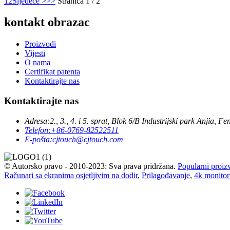
1
2
Sljedeće >
>>
Stranica 1 / 2
kontakt obrazac
Proizvodi
Vijesti
O nama
Certifikat patenta
Kontaktirajte nas
Kontaktirajte nas
Adresa:
2., 3., 4. i 5. sprat, Blok 6/B Industrijski park Anj
Telefon:
+86-0769-82522511
E-pošta:
cjtouch@cjtouch.com
© Autorsko pravo - 2010-2023: Sva prava pridržana.
Popularni proiz
Računari sa ekranima osjetljivim na dodir
,
Prilagođavanje
,
4k monitor 