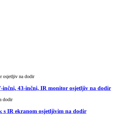
inčni, 43-inčni, IR monitor osjetljiv na dodir
sk s IR ekranom osjetljivim na dodir