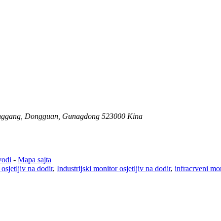
ia, Fenggang, Dongguan, Gunagdong 523000 Kina
vodi
-
Mapa sajta
osjetljiv na dodir
,
Industrijski monitor osjetljiv na dodir
,
infracrveni mon