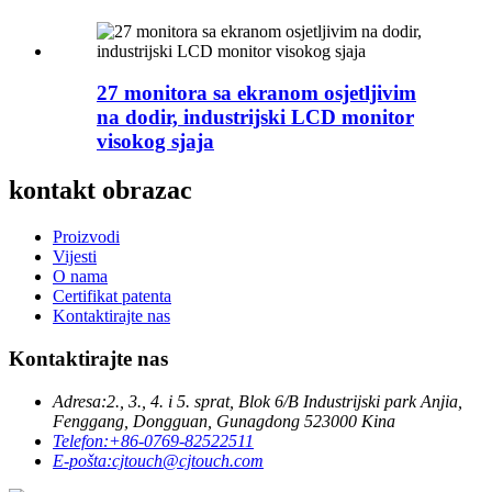
27 monitora sa ekranom osjetljivim
na dodir, industrijski LCD monitor
visokog sjaja
kontakt obrazac
Proizvodi
Vijesti
O nama
Certifikat patenta
Kontaktirajte nas
Kontaktirajte nas
Adresa:
2., 3., 4. i 5. sprat, Blok 6/B Industrijski park Anjia,
Fenggang, Dongguan, Gunagdong 523000 Kina
Telefon:
+86-0769-82522511
E-pošta:
cjtouch@cjtouch.com