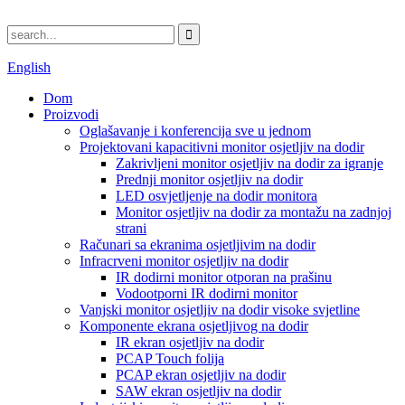
English
Dom
Proizvodi
Oglašavanje i konferencija sve u jednom
Projektovani kapacitivni monitor osjetljiv na dodir
Zakrivljeni monitor osjetljiv na dodir za igranje
Prednji monitor osjetljiv na dodir
LED osvjetljenje na dodir monitora
Monitor osjetljiv na dodir za montažu na zadnjoj
strani
Računari sa ekranima osjetljivim na dodir
Infracrveni monitor osjetljiv na dodir
IR dodirni monitor otporan na prašinu
Vodootporni IR dodirni monitor
Vanjski monitor osjetljiv na dodir visoke svjetline
Komponente ekrana osjetljivog na dodir
IR ekran osjetljiv na dodir
PCAP Touch folija
PCAP ekran osjetljiv na dodir
SAW ekran osjetljiv na dodir