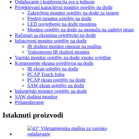
Oglašavanje i konferencija sve u jednom
Projektovani kapacitivni monitor osjetljiv na dodir
Zakrivljeni monitor osjetljiv na dodir za igranje
Prednji monitor osjetljiv na dodir
LED osvjetljenje na dodir monitora
Monitor osjetljiv na dodir za montažu na zadnjoj strani
Računari sa ekranima osjetljivim na dodir
Infracrveni monitor osjetljiv na dodir
IR dodirni monitor otporan na prašinu
Vodootporni IR dodirni monitor
Vanjski monitor osjetljiv na dodir visoke svjetline
Komponente ekrana osjetljivog na dodir
IR ekran osjetljiv na dodir
PCAP Touch folija
PCAP ekran osjetljiv na dodir
SAW ekran osjetljiv na dodir
Industrijski monitor osjetljiv na dodir
SAW dodirni monitor
Prilagođavanje
Istaknuti proizvodi