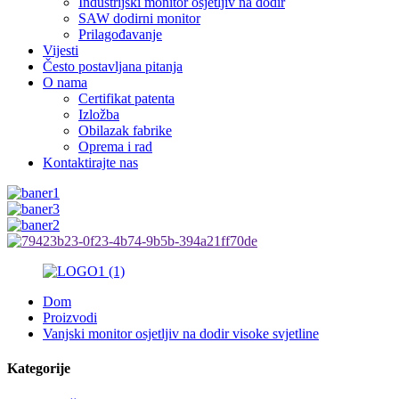
Industrijski monitor osjetljiv na dodir
SAW dodirni monitor
Prilagođavanje
Vijesti
Često postavljana pitanja
O nama
Certifikat patenta
Izložba
Obilazak fabrike
Oprema i rad
Kontaktirajte nas
Dom
Proizvodi
Vanjski monitor osjetljiv na dodir visoke svjetline
Kategorije