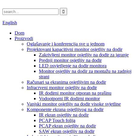
English
Dom
Proizvodi
Oglašavanje i konferencija sve u jednom
Projektovani kapacitivni monitor osjetljiv na dodir
Zakrivljeni monitor osjetljiv na dodir za igranje
Prednji monitor osjetljiv na dodir
LED osvjetljenje na dodir monitora
Monitor osjetljiv na dodir za montažu na zadnjoj
strani
Računari sa ekranima osjetljivim na dodir
Infracrveni monitor osjetljiv na dodir
IR dodirni monitor otporan na prašinu
Vodootporni IR dodirni monitor
Vanjski monitor osjetljiv na dodir visoke svjetline
Komponente ekrana osjetljivog na dodir
IR ekran osjetljiv na dodir
PCAP Touch folija
PCAP ekran osjetljiv na dodir
SAW ekran osjetljiv na dodir