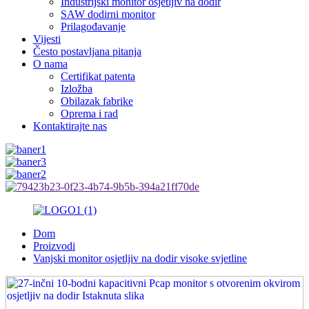
Industrijski monitor osjetljiv na dodir
SAW dodirni monitor
Prilagođavanje
Vijesti
Često postavljana pitanja
O nama
Certifikat patenta
Izložba
Obilazak fabrike
Oprema i rad
Kontaktirajte nas
Dom
Proizvodi
Vanjski monitor osjetljiv na dodir visoke svjetline