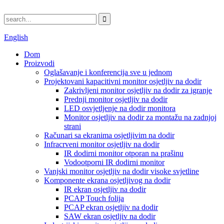
English
Dom
Proizvodi
Oglašavanje i konferencija sve u jednom
Projektovani kapacitivni monitor osjetljiv na dodir
Zakrivljeni monitor osjetljiv na dodir za igranje
Prednji monitor osjetljiv na dodir
LED osvjetljenje na dodir monitora
Monitor osjetljiv na dodir za montažu na zadnjoj
strani
Računari sa ekranima osjetljivim na dodir
Infracrveni monitor osjetljiv na dodir
IR dodirni monitor otporan na prašinu
Vodootporni IR dodirni monitor
Vanjski monitor osjetljiv na dodir visoke svjetline
Komponente ekrana osjetljivog na dodir
IR ekran osjetljiv na dodir
PCAP Touch folija
PCAP ekran osjetljiv na dodir
SAW ekran osjetljiv na dodir