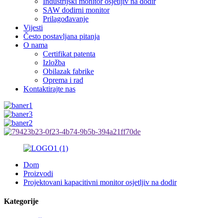
Industrijski monitor osjetljiv na dodir
SAW dodirni monitor
Prilagođavanje
Vijesti
Često postavljana pitanja
O nama
Certifikat patenta
Izložba
Obilazak fabrike
Oprema i rad
Kontaktirajte nas
Dom
Proizvodi
Projektovani kapacitivni monitor osjetljiv na dodir
Kategorije