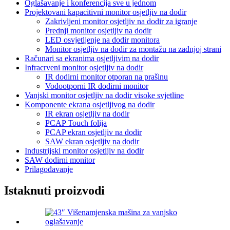
Oglašavanje i konferencija sve u jednom
Projektovani kapacitivni monitor osjetljiv na dodir
Zakrivljeni monitor osjetljiv na dodir za igranje
Prednji monitor osjetljiv na dodir
LED osvjetljenje na dodir monitora
Monitor osjetljiv na dodir za montažu na zadnjoj strani
Računari sa ekranima osjetljivim na dodir
Infracrveni monitor osjetljiv na dodir
IR dodirni monitor otporan na prašinu
Vodootporni IR dodirni monitor
Vanjski monitor osjetljiv na dodir visoke svjetline
Komponente ekrana osjetljivog na dodir
IR ekran osjetljiv na dodir
PCAP Touch folija
PCAP ekran osjetljiv na dodir
SAW ekran osjetljiv na dodir
Industrijski monitor osjetljiv na dodir
SAW dodirni monitor
Prilagođavanje
Istaknuti proizvodi