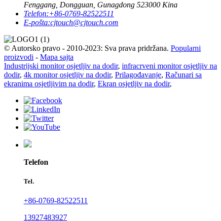
Fenggang, Dongguan, Gunagdong 523000 Kina
Telefon:
+86-0769-82522511
E-pošta:
cjtouch@cjtouch.com
© Autorsko pravo - 2010-2023: Sva prava pridržana.
Popularni
proizvodi
-
Mapa sajta
Industrijski monitor osjetljiv na dodir
,
infracrveni monitor osjetljiv na
dodir
,
4k monitor osjetljiv na dodir
,
Prilagođavanje
,
Računari sa
ekranima osjetljivim na dodir
,
Ekran osjetljiv na dodir
,
Telefon
Tel.
+86-0769-82522511
13927483927