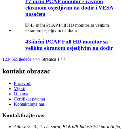
17-inčni PCAP monitor s ravnim
ekranom osjetljivim na dodir i VESA
nosačem
43-inčni PCAP Full HD monitor sa
velikim ekranom osjetljivim na dodir
1
2
3
4
5
6
Sljedeće >
>>
Stranica 1 / 7
kontakt obrazac
Proizvodi
Vijesti
O nama
Certifikat patenta
Kontaktirajte nas
Kontaktirajte nas
Adresa:
2., 3., 4. i 5. sprat, Blok 6/B Industrijski park Anjia,