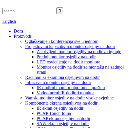
English
Dom
Proizvodi
Oglašavanje i konferencija sve u jednom
Projektovani kapacitivni monitor osjetljiv na dodir
Zakrivljeni monitor osjetljiv na dodir za igranje
Prednji monitor osjetljiv na dodir
LED osvjetljenje na dodir monitora
Monitor osjetljiv na dodir za montažu na zadnjoj
strani
Računari sa ekranima osjetljivim na dodir
Infracrveni monitor osjetljiv na dodir
IR dodirni monitor otporan na prašinu
Vodootporni IR dodirni monitor
Vanjski monitor osjetljiv na dodir visoke svjetline
Komponente ekrana osjetljivog na dodir
IR ekran osjetljiv na dodir
PCAP Touch folija
PCAP ekran osjetljiv na dodir
SAW ekran osjetljiv na dodir