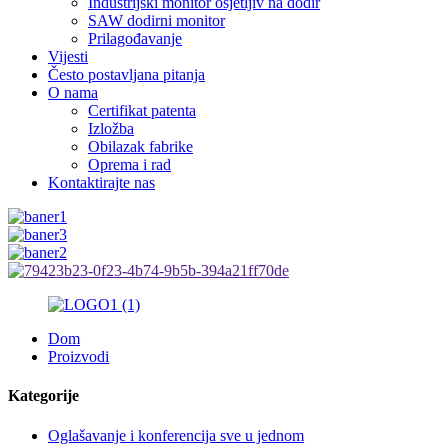
Industrijski monitor osjetljiv na dodir
SAW dodirni monitor
Prilagođavanje
Vijesti
Često postavljana pitanja
O nama
Certifikat patenta
Izložba
Obilazak fabrike
Oprema i rad
Kontaktirajte nas
Dom
Proizvodi
Kategorije
Oglašavanje i konferencija sve u jednom