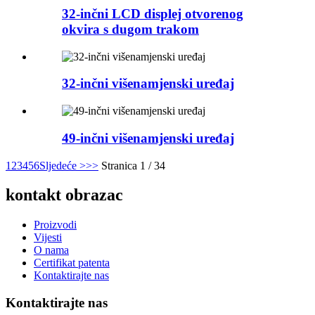
32-inčni LCD displej otvorenog
okvira s dugom trakom
32-inčni višenamjenski uređaj
49-inčni višenamjenski uređaj
1
2
3
4
5
6
Sljedeće >
>>
Stranica 1 / 34
kontakt obrazac
Proizvodi
Vijesti
O nama
Certifikat patenta
Kontaktirajte nas
Kontaktirajte nas