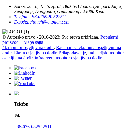
Adresa:
2., 3., 4. i 5. sprat, Blok 6/B Industrijski park Anjia,
Fenggang, Dongguan, Gunagdong 523000 Kina
Telefon:
+86-0769-82522511
E-pošta:
cjtouch@cjtouch.com
© Autorsko pravo - 2010-2023: Sva prava pridržana.
Popularni
proizvodi
-
Mapa sajta
4k monitor osjetljiv na dodir
,
Računari sa ekranima osjetljivim na
dodir
,
Ekran osjetljiv na dodir
,
Prilagođavanje
,
Industrijski monitor
osjetljiv na dodir
,
infracrveni monitor osjetljiv na dodir
,
Telefon
Tel.
+86-0769-82522511