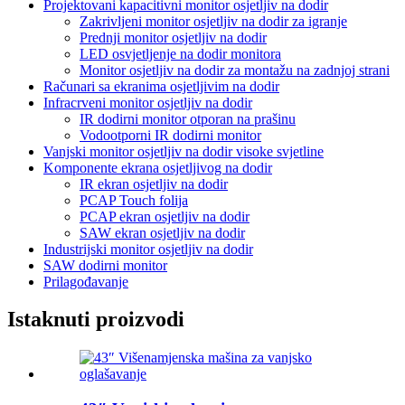
Projektovani kapacitivni monitor osjetljiv na dodir
Zakrivljeni monitor osjetljiv na dodir za igranje
Prednji monitor osjetljiv na dodir
LED osvjetljenje na dodir monitora
Monitor osjetljiv na dodir za montažu na zadnjoj strani
Računari sa ekranima osjetljivim na dodir
Infracrveni monitor osjetljiv na dodir
IR dodirni monitor otporan na prašinu
Vodootporni IR dodirni monitor
Vanjski monitor osjetljiv na dodir visoke svjetline
Komponente ekrana osjetljivog na dodir
IR ekran osjetljiv na dodir
PCAP Touch folija
PCAP ekran osjetljiv na dodir
SAW ekran osjetljiv na dodir
Industrijski monitor osjetljiv na dodir
SAW dodirni monitor
Prilagođavanje
Istaknuti proizvodi