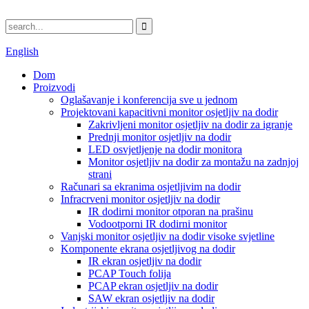
English
Dom
Proizvodi
Oglašavanje i konferencija sve u jednom
Projektovani kapacitivni monitor osjetljiv na dodir
Zakrivljeni monitor osjetljiv na dodir za igranje
Prednji monitor osjetljiv na dodir
LED osvjetljenje na dodir monitora
Monitor osjetljiv na dodir za montažu na zadnjoj
strani
Računari sa ekranima osjetljivim na dodir
Infracrveni monitor osjetljiv na dodir
IR dodirni monitor otporan na prašinu
Vodootporni IR dodirni monitor
Vanjski monitor osjetljiv na dodir visoke svjetline
Komponente ekrana osjetljivog na dodir
IR ekran osjetljiv na dodir
PCAP Touch folija
PCAP ekran osjetljiv na dodir
SAW ekran osjetljiv na dodir