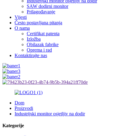
Industrijski monitor osjetljiv na dodir
SAW dodirni monitor
Prilagođavanje
Vijesti
Često postavljana pitanja
O nama
Certifikat patenta
Izložba
Obilazak fabrike
Oprema i rad
Kontaktirajte nas
Dom
Proizvodi
Industrijski monitor osjetljiv na dodir
Kategorije