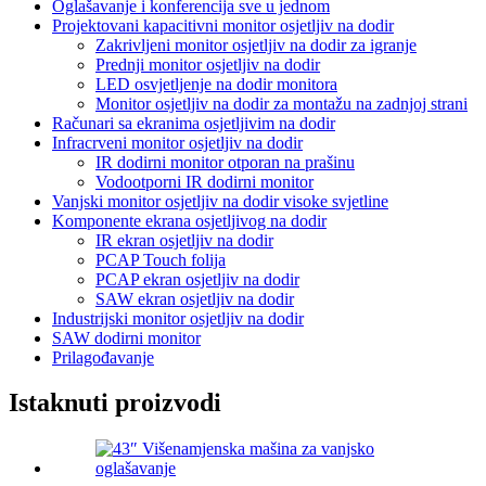
Oglašavanje i konferencija sve u jednom
Projektovani kapacitivni monitor osjetljiv na dodir
Zakrivljeni monitor osjetljiv na dodir za igranje
Prednji monitor osjetljiv na dodir
LED osvjetljenje na dodir monitora
Monitor osjetljiv na dodir za montažu na zadnjoj strani
Računari sa ekranima osjetljivim na dodir
Infracrveni monitor osjetljiv na dodir
IR dodirni monitor otporan na prašinu
Vodootporni IR dodirni monitor
Vanjski monitor osjetljiv na dodir visoke svjetline
Komponente ekrana osjetljivog na dodir
IR ekran osjetljiv na dodir
PCAP Touch folija
PCAP ekran osjetljiv na dodir
SAW ekran osjetljiv na dodir
Industrijski monitor osjetljiv na dodir
SAW dodirni monitor
Prilagođavanje
Istaknuti proizvodi