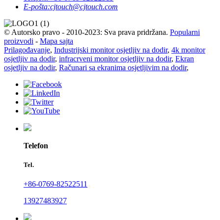
E-pošta:
cjtouch@cjtouch.com
© Autorsko pravo - 2010-2023: Sva prava pridržana.
Popularni
proizvodi
-
Mapa sajta
Prilagođavanje
,
Industrijski monitor osjetljiv na dodir
,
4k monitor
osjetljiv na dodir
,
infracrveni monitor osjetljiv na dodir
,
Ekran
osjetljiv na dodir
,
Računari sa ekranima osjetljivim na dodir
,
Telefon
Tel.
+86-0769-82522511
13927483927