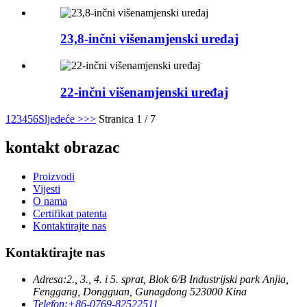
23,8-inčni višenamjenski uređaj
22-inčni višenamjenski uređaj
1
2
3
4
5
6
Sljedeće >
>>
Stranica 1 / 7
kontakt obrazac
Proizvodi
Vijesti
O nama
Certifikat patenta
Kontaktirajte nas
Kontaktirajte nas
Adresa:
2., 3., 4. i 5. sprat, Blok 6/B Industrijski park Anjia,
Fenggang, Dongguan, Gunagdong 523000 Kina
Telefon:
+86-0769-82522511