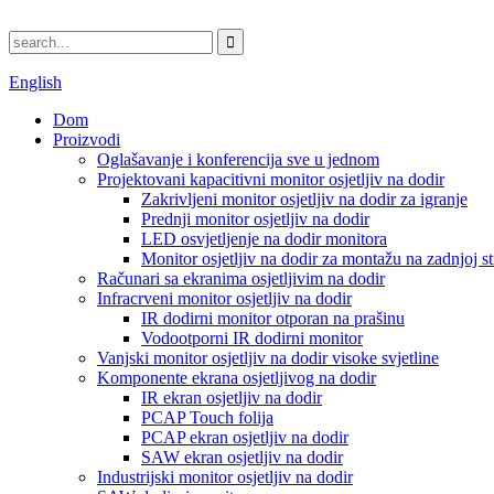
English
Dom
Proizvodi
Oglašavanje i konferencija sve u jednom
Projektovani kapacitivni monitor osjetljiv na dodir
Zakrivljeni monitor osjetljiv na dodir za igranje
Prednji monitor osjetljiv na dodir
LED osvjetljenje na dodir monitora
Monitor osjetljiv na dodir za montažu na zadnjoj st
Računari sa ekranima osjetljivim na dodir
Infracrveni monitor osjetljiv na dodir
IR dodirni monitor otporan na prašinu
Vodootporni IR dodirni monitor
Vanjski monitor osjetljiv na dodir visoke svjetline
Komponente ekrana osjetljivog na dodir
IR ekran osjetljiv na dodir
PCAP Touch folija
PCAP ekran osjetljiv na dodir
SAW ekran osjetljiv na dodir
Industrijski monitor osjetljiv na dodir