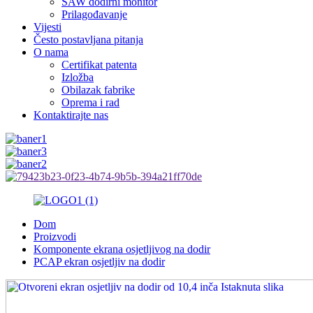
SAW dodirni monitor
Prilagođavanje
Vijesti
Često postavljana pitanja
O nama
Certifikat patenta
Izložba
Obilazak fabrike
Oprema i rad
Kontaktirajte nas
Dom
Proizvodi
Komponente ekrana osjetljivog na dodir
PCAP ekran osjetljiv na dodir