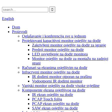
English
Dom
Proizvodi
Oglašavanje i konferencija sve u jednom
Projektovani kapacitivni monitor osjetljiv na dodir
Zakrivljeni monitor osjetljiv na dodir za igranje
Prednji monitor osjetljiv na dodir
LED osvjetljenje na dodir monitora
Monitor osjetljiv na dodir za montažu na zadnjoj
strani
Računari sa ekranima osjetljivim na dodir
Infracrveni monitor osjetljiv na dodir
IR dodirni monitor otporan na prašinu
Vodootporni IR dodirni monitor
Vanjski monitor osjetljiv na dodir visoke svjetline
Komponente ekrana osjetljivog na dodir
IR ekran osjetljiv na dodir
PCAP Touch folija
PCAP ekran osjetljiv na dodir
SAW ekran osjetljiv na dodir