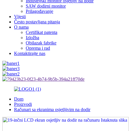
Industrijski monitor osjetljiv na dodir
SAW dodirni monitor
Prilagođavanje
Vijesti
Često postavljana pitanja
O nama
Certifikat patenta
Izložba
Obilazak fabrike
Oprema i rad
Kontaktirajte nas
Dom
Proizvodi
Računari sa ekranima osjetljivim na dodir