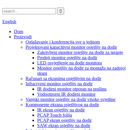
English
Dom
Proizvodi
Oglašavanje i konferencija sve u jednom
Projektovani kapacitivni monitor osjetljiv na dodir
Zakrivljeni monitor osjetljiv na dodir za igranje
Prednji monitor osjetljiv na dodir
LED osvjetljenje na dodir monitora
Monitor osjetljiv na dodir za montažu na zadnjoj
strani
Računari sa ekranima osjetljivim na dodir
Infracrveni monitor osjetljiv na dodir
IR dodirni monitor otporan na prašinu
Vodootporni IR dodirni monitor
Vanjski monitor osjetljiv na dodir visoke svjetline
Komponente ekrana osjetljivog na dodir
IR ekran osjetljiv na dodir
PCAP Touch folija
PCAP ekran osjetljiv na dodir
SAW ekran osjetljiv na dodir