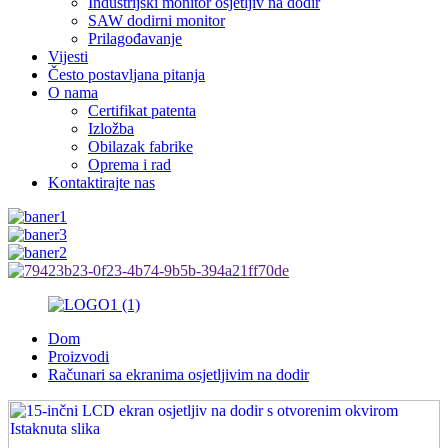
Industrijski monitor osjetljiv na dodir
SAW dodirni monitor
Prilagođavanje
Vijesti
Često postavljana pitanja
O nama
Certifikat patenta
Izložba
Obilazak fabrike
Oprema i rad
Kontaktirajte nas
Dom
Proizvodi
Računari sa ekranima osjetljivim na dodir