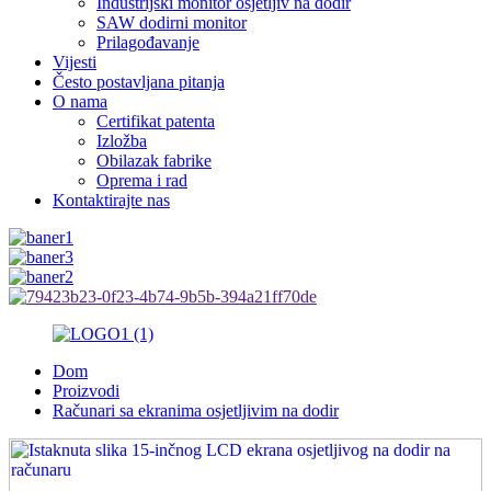
Industrijski monitor osjetljiv na dodir
SAW dodirni monitor
Prilagođavanje
Vijesti
Često postavljana pitanja
O nama
Certifikat patenta
Izložba
Obilazak fabrike
Oprema i rad
Kontaktirajte nas
Dom
Proizvodi
Računari sa ekranima osjetljivim na dodir