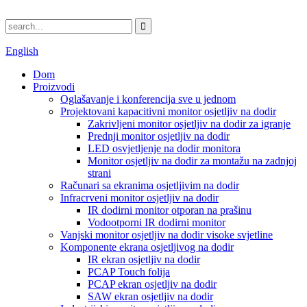
English
Dom
Proizvodi
Oglašavanje i konferencija sve u jednom
Projektovani kapacitivni monitor osjetljiv na dodir
Zakrivljeni monitor osjetljiv na dodir za igranje
Prednji monitor osjetljiv na dodir
LED osvjetljenje na dodir monitora
Monitor osjetljiv na dodir za montažu na zadnjoj
strani
Računari sa ekranima osjetljivim na dodir
Infracrveni monitor osjetljiv na dodir
IR dodirni monitor otporan na prašinu
Vodootporni IR dodirni monitor
Vanjski monitor osjetljiv na dodir visoke svjetline
Komponente ekrana osjetljivog na dodir
IR ekran osjetljiv na dodir
PCAP Touch folija
PCAP ekran osjetljiv na dodir
SAW ekran osjetljiv na dodir